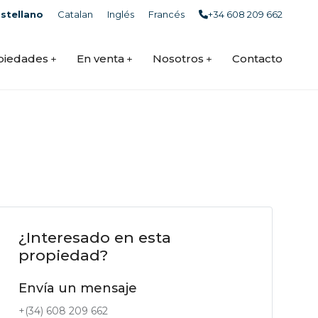
stellano
Catalan
Inglés
Francés
+34 608 209 662
piedades
En venta
Nosotros
Contacto
¿Interesado en esta
propiedad?
Envía un mensaje
+(34) 608 209 662