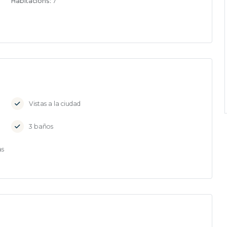
Habitacions:
7
Vistas a la ciudad
3 baños
as