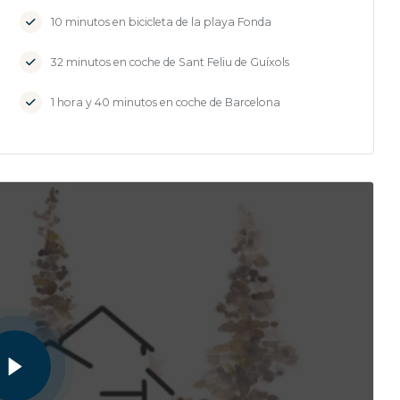
10 minutos en bicicleta de la playa Fonda
32 minutos en coche de Sant Feliu de Guíxols
1 hora y 40 minutos en coche de Barcelona