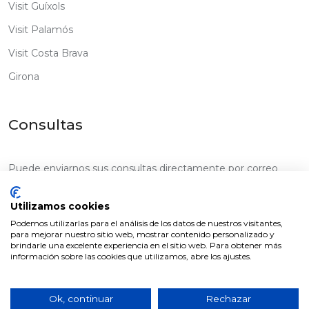
Visit Guíxols
Visit Palamós
Visit Costa Brava
Girona
Consultas
Puede enviarnos sus consultas directamente por correo
electrónico con el siguiente botón:
Utilizamos cookies
Escribir consulta
Podemos utilizarlas para el análisis de los datos de nuestros visitantes,
para mejorar nuestro sitio web, mostrar contenido personalizado y
brindarle una excelente experiencia en el sitio web. Para obtener más
información sobre las cookies que utilizamos, abre los ajustes.
Ok, continuar
Rechazar
Bros Real Estate SL © 2026 Todos los derechos reservados