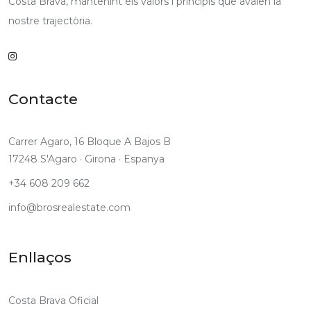
Costa Brava, mantenint els valors i principis que avalen la
nostre trajectòria.
Contacte
Carrer Agaro, 16 Bloque A Bajos B
17248 S'Agaro · Girona · Espanya
+34 608 209 662
info@brosrealestate.com
Enllaços
Costa Brava Oficial